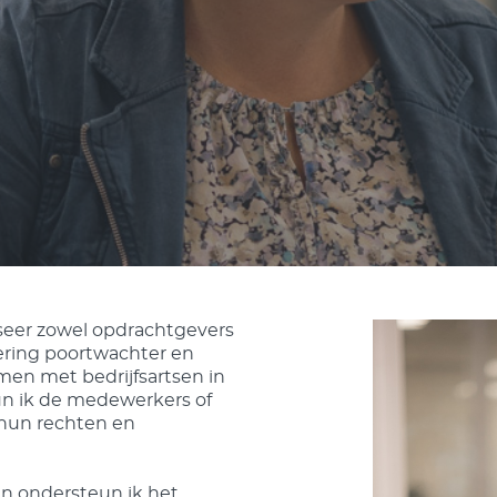
iseer zowel opdrachtgevers
tering poortwachter en
men met bedrijfsartsen in
un ik de medewerkers of
n hun rechten en
n ondersteun ik het