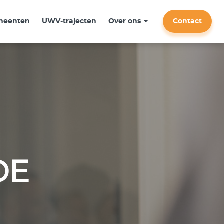
meenten
UWV-trajecten
Over ons
Contact
DE