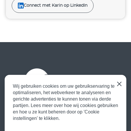
Connect met Karin op LinkedIn
Sluiten
Wij gebruiken cookies om uw gebruikservaring te
optimaliseren, het webverkeer te analyseren en
Contact
Privacy
Cookie instellingen
gerichte advertenties te kunnen tonen via derde
050-5035568
partijen. Lees meer over hoe wij cookies gebruiken
en hoe u ze kunt beheren door op 'Cookie
info@vosopmaat.nl
instellingen' te klikken.
Route