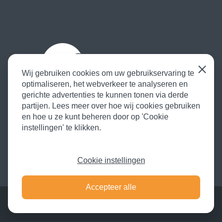
Sluiten
Wij gebruiken cookies om uw gebruikservaring te
optimaliseren, het webverkeer te analyseren en
Contact
Privacy
Cookie instellingen
gerichte advertenties te kunnen tonen via derde
050-5035568
partijen. Lees meer over hoe wij cookies gebruiken
en hoe u ze kunt beheren door op 'Cookie
info@vosopmaat.nl
instellingen' te klikken.
Route
Cookie instellingen
Accepteer alle
© Copyright 2026 Vos Opmaat. Alle rechten voorbehouden.