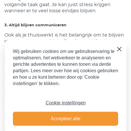
volgende taak gaat. Je kan juist stress krijgen
wanneer er te veel losse eindjes blijven.
3. Altijd blijven communiceren
Ook als je thuiswerkt is het belangrijk om te blijven
communiceren met je collega’s en werkgevers.
Wanneer het niet goed gaat met je gaat, is het
Sluiten
Wij gebruiken cookies om uw gebruikservaring te
belangrijk om dat door te geven. Maar laat het ook
optimaliseren, het webverkeer te analyseren en
weten wanneer je er even geen taak meer bij kunt
gerichte advertenties te kunnen tonen via derde
hebben. Wanneer je te veel taken gaat aannemen,
partijen. Lees meer over hoe wij cookies gebruiken
is het nog moeilijker om dat na werktijd uit je hoofd
en hoe u ze kunt beheren door op 'Cookie
te zetten. Als laatste is het ook goed om informeel
instellingen' te klikken.
contact te onderhouden met je collega’s. Zo blijf je
wel in contact, maar kun je ook over andere dingen
dan werk praten. Dit kan je bijvoorbeeld doen door
Cookie instellingen
met je collega te bellen tijdens een wandeling.
4. Neem tijd voor jezelf
Accepteer alle
Begin niet te vroeg en eindig niet te laat met