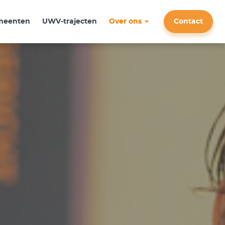
meenten
UWV-trajecten
Over ons
Contact