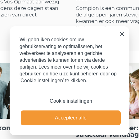
 is Vos Opmaat aanwezig
ijdens deze dagen staan
Compion is een communi
rzien van direct
de afgelopen jaren stevig
kwamen er ook meer vrag
Karinus en Geert.
Sluiten
Lees verder
Wij gebruiken cookies om uw
gebruikservaring te optimaliseren, het
webverkeer te analyseren en gerichte
advertenties te kunnen tonen via derde
partijen. Lees meer over hoe wij cookies
gebruiken en hoe u ze kunt beheren door op
Blog
'Cookie instellingen' te klikken.
Cookie instellingen
Accepteer alle
kom vertrek van je
Gratis whitepaper:
structuur vandaa